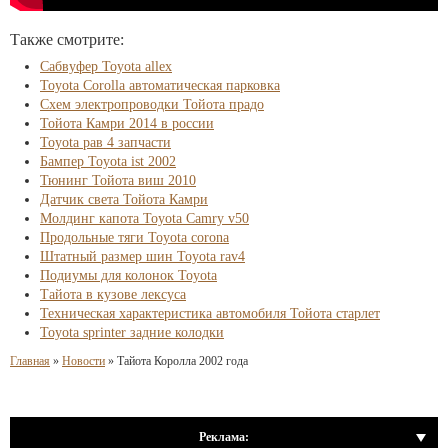
Также смотрите:
Сабвуфер Toyota allex
Toyota Corolla автоматическая парковка
Схем электропроводки Тойота прадо
Тойота Камри 2014 в россии
Toyota рав 4 запчасти
Бампер Toyota ist 2002
Тюнинг Тойота виш 2010
Датчик света Тойота Камри
Молдинг капота Toyota Camry v50
Продольные тяги Toyota corona
Штатный размер шин Toyota rav4
Подиумы для колонок Toyota
Тайота в кузове лексуса
Техническая характеристика автомобиля Тойота старлет
Toyota sprinter задние колодки
Главная
»
Новости
»
Тайота Королла 2002 года
Реклама: